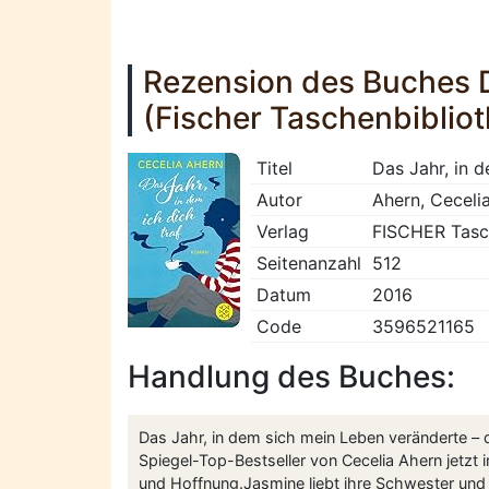
Rezension des Buches D
(Fischer Taschenbibliot
Titel
Das Jahr, in d
Autor
Ahern, Ceceli
Verlag
FISCHER Tas
Seitenanzahl
512
Datum
2016
Code
3596521165
Handlung des Buches:
Das Jahr, in dem sich mein Leben veränderte – da
Spiegel-Top-Bestseller von Cecelia Ahern jetzt 
und Hoffnung.Jasmine liebt ihre Schwester und ih