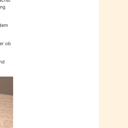
ächst
ung
 dem
er ob
nd