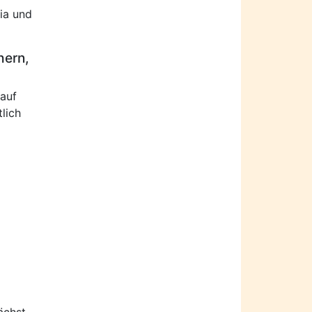
ia und
hern,
 auf
lich