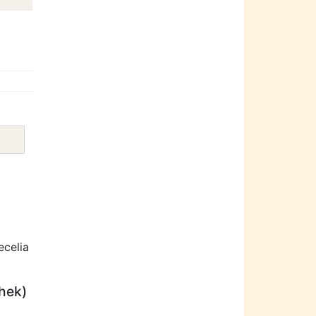
ecelia
thek)