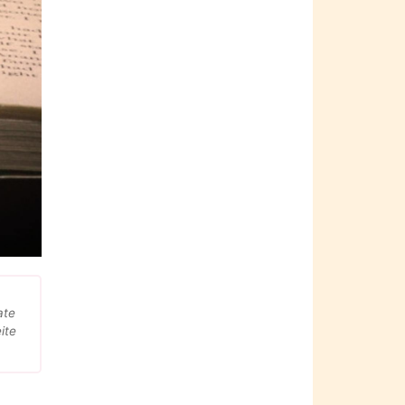
ate
ite