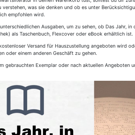
artsliteratur in deinen Warenkorb tust, solltest du dir zun
 verstehen, was sie denken und ob es unter Berücksichtig
lich empfohlen wird.
unterschiedlichen Ausgaben, um zu sehen, ob Das Jahr, in
thek) als Taschenbuch, Flexcover oder eBook erhältlich ist.
 kostenloser Versand für Hauszustellung angeboten wird od
en oder einem anderen Geschäft zu gehen.
nem gebrauchten Exemplar oder nach aktuellen Angeboten u