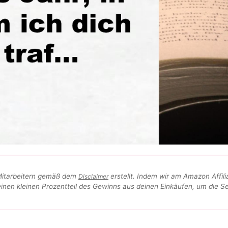
Mitarbeitern gemäß dem
erstellt. Indem wir am Amazon Affili
Disclaimer
inen kleinen Prozentteil des Gewinns aus deinen Einkäufen, um die Se