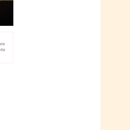
ate
ite