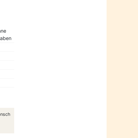
nne
haben
ensch