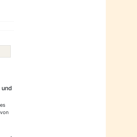
e und
des
 von