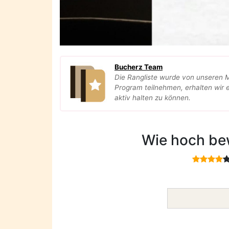
Bucherz Team
Die Rangliste wurde von unseren 
Program teilnehmen, erhalten wir e
aktiv halten zu können.
Wie hoch be