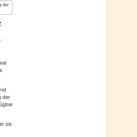
g der
:
n
mal
s
and
g der
fügbar
er ob