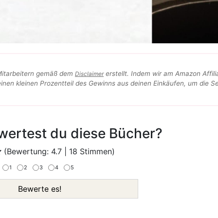
Mitarbeitern gemäß dem
erstellt. Indem wir am Amazon Affili
Disclaimer
inen kleinen Prozentteil des Gewinns aus deinen Einkäufen, um die Se
wertest du diese Bücher?
(Bewertung:
4.7
|
18
Stimmen)
1
2
3
4
5
Bewerte es!