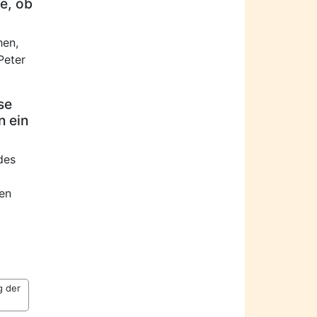
e, ob
hen,
Peter
se
n ein
des
hen
g der