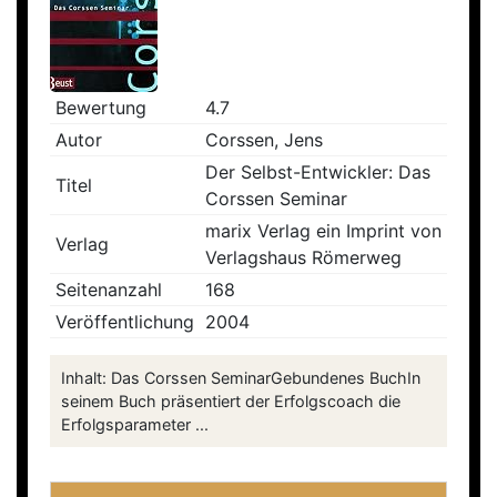
Bewertung
4.7
Autor
Corssen, Jens
Der Selbst-Entwickler: Das
Titel
Corssen Seminar
marix Verlag ein Imprint von
Verlag
Verlagshaus Römerweg
Seitenanzahl
168
Veröffentlichung
2004
Inhalt: Das Corssen SeminarGebundenes BuchIn
seinem Buch präsentiert der Erfolgscoach die
Erfolgsparameter ...