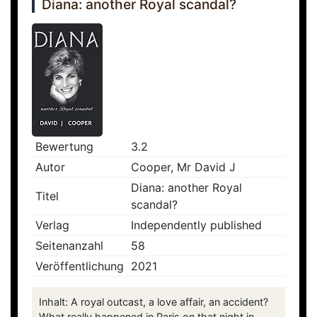
Diana: another Royal scandal?
Bewertung
3.2
Autor
Cooper, Mr David J
Diana: another Royal
Titel
scandal?
Verlag
Independently published
Seitenanzahl
58
Veröffentlichung
2021
Inhalt: A royal outcast, a love affair, an accident?
What really happened in Paris on that night in