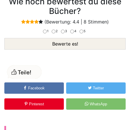
Wie hoch bewertest du diese
Bücher?
(Bewertung:
4.4
|
8
Stimmen)
1
2
3
4
5
Bewerte es!
Facebook
Twitter
Pinterest
WhatsApp