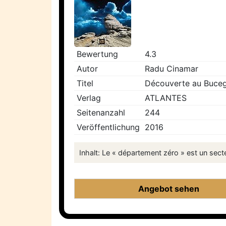
Bewertung
4.3
Autor
Radu Cinamar
Titel
Découverte au Bucegi 
Verlag
ATLANTES
Seitenanzahl
244
Veröffentlichung
2016
Inhalt: Le « département zéro » est un sect
Angebot sehen