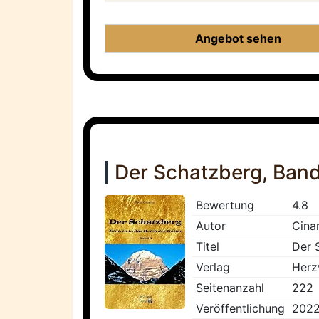
Angebot sehen
Der Schatzberg, Band 
Bewertung
4.8
Autor
Cina
Titel
Der S
Verlag
Herz
Seitenanzahl
222
Veröffentlichung
202