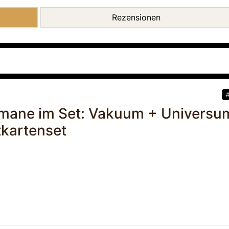
Rezensionen
omane im Set: Vakuum + Universu
tkartenset