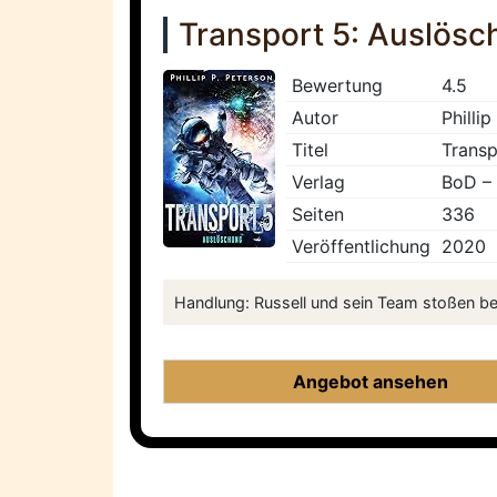
Transport 5: Auslös
Bewertung
4.5
Autor
Phillip
Titel
Transp
Verlag
BoD –
Seiten
336
Veröffentlichung
2020
Handlung: Russell und sein Team stoßen bei 
Angebot ansehen