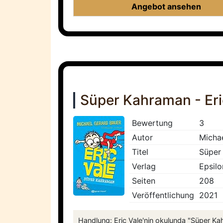
Angebot ansehen
Süper Kahraman - Eric 
Bewertung
3
Autor
Micha
Titel
Süper 
Verlag
Epsilo
Seiten
208
Veröffentlichung
2021
Handlung: Eric Vale'nin okulunda "Süper Kah