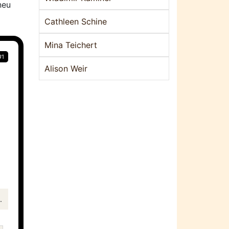
neu
Cathleen Schine
Mina Teichert
#1
Alison Weir
.