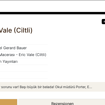
ale (Ciltli)
l Gerard Bauer
acerası - Eric Vale (Ciltli)
n Yayınları
r sorunu var! Başı büyük bir belada! Okul müdürü Porter, E...
Rezensionen