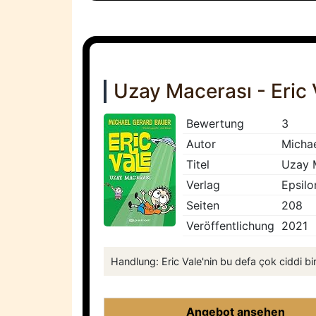
Uzay Macerası - Eric V
Bewertung
3
Autor
Michae
Titel
Uzay M
Verlag
Epsilo
Seiten
208
Veröffentlichung
2021
Handlung: Eric Vale'nin bu defa çok ciddi bi
Angebot ansehen