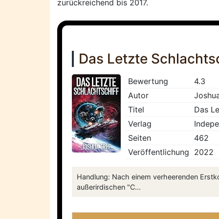
zurückreichend bis 2017.
Das Letzte Schlachtsc
Bewertung
4.3
Autor
Joshua
Titel
Das Le
Verlag
Indepe
Seiten
462
Veröffentlichung
2022
Handlung: Nach einem verheerenden Erstko
außerirdischen "C...