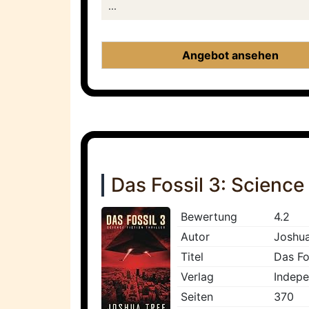
...
Angebot ansehen
Das Fossil 3: Science 
Bewertung
4.2
Autor
Joshua
Titel
Das Fos
Verlag
Indepe
Seiten
370