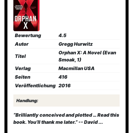
Bewertung
4.5
Autor
Gregg Hurwitz
Orphan X: A Novel (Evan
Titel
Smoak, 1)
Verlag
Macmillan USA
Seiten
416
Veröffentlichung
2016
Handlung:
“Brilliantly conceived and plotted … Read this
book. You’ll thank me later.” -- David ...