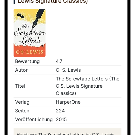
Lewis Signature Classics)
Bewertung
4.7
Autor
C. S. Lewis
The Screwtape Letters (The
Titel
C.S. Lewis Signature
Classics)
Verlag
HarperOne
Seiten
224
Veröffentlichung
2015
Handlung: The Screwtape Letters by C.S. Lewis