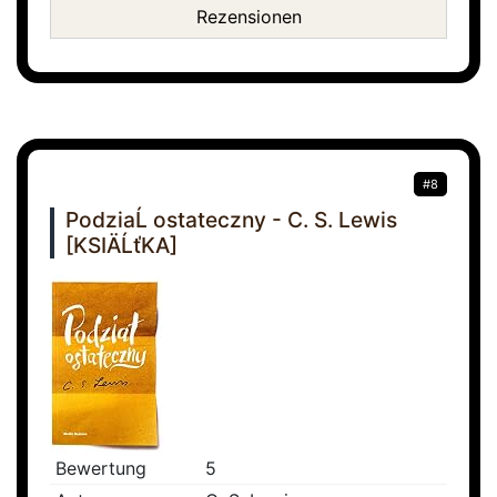
Rezensionen
#8
PodziaĹ ostateczny - C. S. Lewis
[KSIÄĹťKA]
Bewertung
5